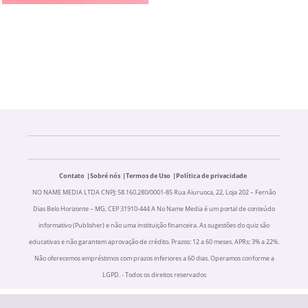
Contato
Sobré nós
Termos de Uso
Política de privacidade
NO NAME MEDIA LTDA CNPJ: 58.160.280/0001-85 Rua Aiuruoca, 22, Loja 202 – Fernão
Dias Belo Horizonte – MG, CEP 31910-444 A No Name Media é um portal de conteúdo
informativo (Publisher) e não uma instituição financeira. As sugestões do quiz são
educativas e não garantem aprovação de crédito. Prazos: 12 a 60 meses. APRs: 3% a 22%.
Não oferecemos empréstimos com prazos inferiores a 60 dias. Operamos conforme a
LGPD. - Todos os direitos reservados