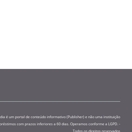
 é um portal de conteúdo informativo (Publisher) e não uma instituição
préstimos com prazos inferiores a 60 dias. Operamos conforme a LGPD. -
Todos os direitos reservados