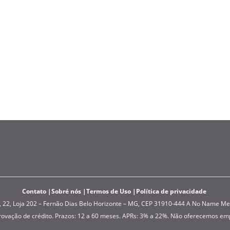
Contato
Sobré nós
Termos de Uso
Política de privacidade
, Loja 202 – Fernão Dias Belo Horizonte – MG, CEP 31910-444 A No Name Media
provação de crédito. Prazos: 12 a 60 meses. APRs: 3% a 22%. Não oferecemos em