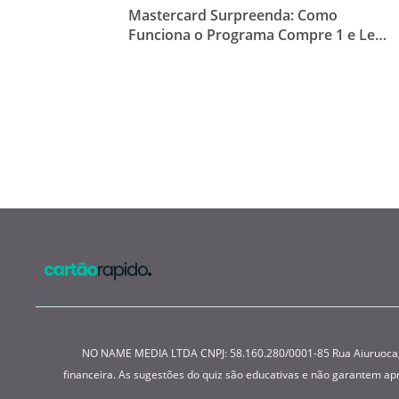
Mastercard Surpreenda: Como
Funciona o Programa Compre 1 e Leve
2
NO NAME MEDIA LTDA CNPJ: 58.160.280/0001-85 Rua Aiuruoca, 22
financeira. As sugestões do quiz são educativas e não garantem a