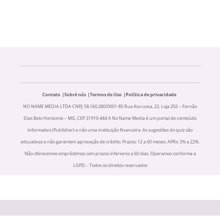
Contato
Sobré nós
Termos de Uso
Política de privacidade
NO NAME MEDIA LTDA CNPJ: 58.160.280/0001-85 Rua Aiuruoca, 22, Loja 202 – Fernão
Dias Belo Horizonte – MG, CEP 31910-444 A No Name Media é um portal de conteúdo
informativo (Publisher) e não uma instituição financeira. As sugestões do quiz são
educativas e não garantem aprovação de crédito. Prazos: 12 a 60 meses. APRs: 3% a 22%.
Não oferecemos empréstimos com prazos inferiores a 60 dias. Operamos conforme a
LGPD. - Todos os direitos reservados