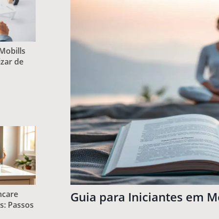
Mobills
zar de
ncare
Guia para Iniciantes em M
es: Passos