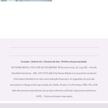
Contato
Sobré nós
Termos de Uso
Política de privacidade
NO NAME MEDIA LTDA CNPJ: 58.160.280/0001-85 Rua Aiuruoca, 22, Loja 202 – Fernão
Dias Belo Horizonte – MG, CEP 31910-444 A No Name Media é um portal de conteúdo
informativo (Publisher) e não uma instituição financeira. As sugestões do quiz são
educativas e não garantem aprovação de crédito. Prazos: 12 a 60 meses. APRs: 3% a 22%.
Não oferecemos empréstimos com prazos inferiores a 60 dias. Operamos conforme a
LGPD. - Todos os direitos reservados