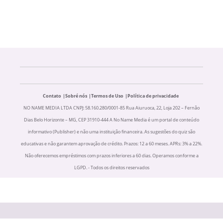
Contato
Sobré nós
Termos de Uso
Política de privacidade
NO NAME MEDIA LTDA CNPJ: 58.160.280/0001-85 Rua Aiuruoca, 22, Loja 202 – Fernão
Dias Belo Horizonte – MG, CEP 31910-444 A No Name Media é um portal de conteúdo
informativo (Publisher) e não uma instituição financeira. As sugestões do quiz são
educativas e não garantem aprovação de crédito. Prazos: 12 a 60 meses. APRs: 3% a 22%.
Não oferecemos empréstimos com prazos inferiores a 60 dias. Operamos conforme a
LGPD. - Todos os direitos reservados