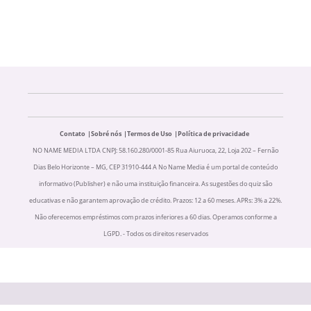
Contato
Sobré nós
Termos de Uso
Política de privacidade
NO NAME MEDIA LTDA CNPJ: 58.160.280/0001-85 Rua Aiuruoca, 22, Loja 202 – Fernão
Dias Belo Horizonte – MG, CEP 31910-444 A No Name Media é um portal de conteúdo
informativo (Publisher) e não uma instituição financeira. As sugestões do quiz são
educativas e não garantem aprovação de crédito. Prazos: 12 a 60 meses. APRs: 3% a 22%.
Não oferecemos empréstimos com prazos inferiores a 60 dias. Operamos conforme a
LGPD. - Todos os direitos reservados