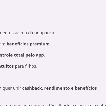
mentos acima da poupança.
izam
benefícios premium
.
ntrole total pelo app
.
atuitos
para filhos.
m quer unir
cashback, rendimento e benefícios
s do mercado entre cartões Black, e o acesso à
sala