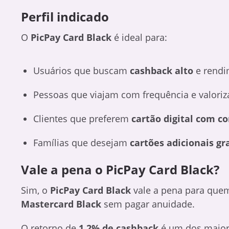
Perfil indicado
O
PicPay Card Black
é ideal para:
Usuários que buscam
cashback alto
e rendi
Pessoas que viajam com frequência e valor
Clientes que preferem
cartão digital com co
Famílias que desejam
cartões adicionais gr
Vale a pena o PicPay Card Black?
Sim, o
PicPay Card Black
vale a pena para que
Mastercard Black
sem pagar anuidade.
O retorno de
1,2% de cashback
é um dos maiore