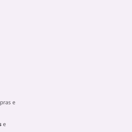
pras e
s
e