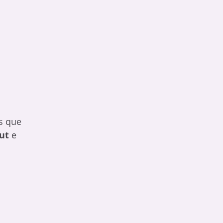
s que
Hut
e