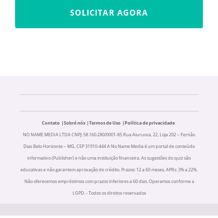
SOLICITAR AGORA
Contato
Sobré nós
Termos de Uso
Política de privacidade
NO NAME MEDIA LTDA CNPJ: 58.160.280/0001-85 Rua Aiuruoca, 22, Loja 202 – Fernão
Dias Belo Horizonte – MG, CEP 31910-444 A No Name Media é um portal de conteúdo
informativo (Publisher) e não uma instituição financeira. As sugestões do quiz são
educativas e não garantem aprovação de crédito. Prazos: 12 a 60 meses. APRs: 3% a 22%.
Não oferecemos empréstimos com prazos inferiores a 60 dias. Operamos conforme a
LGPD. - Todos os direitos reservados