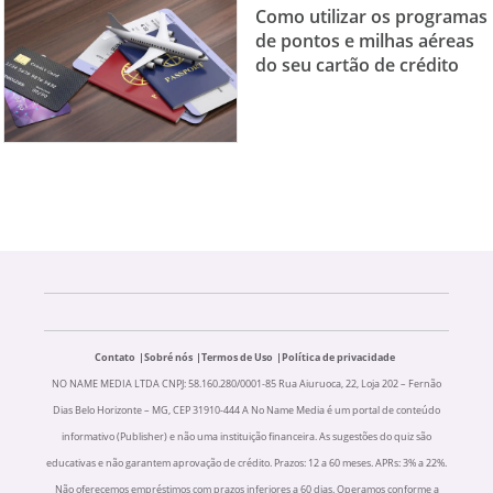
Como utilizar os programas
de pontos e milhas aéreas
do seu cartão de crédito
Contato
Sobré nós
Termos de Uso
Política de privacidade
NO NAME MEDIA LTDA CNPJ: 58.160.280/0001-85 Rua Aiuruoca, 22, Loja 202 – Fernão
Dias Belo Horizonte – MG, CEP 31910-444 A No Name Media é um portal de conteúdo
informativo (Publisher) e não uma instituição financeira. As sugestões do quiz são
educativas e não garantem aprovação de crédito. Prazos: 12 a 60 meses. APRs: 3% a 22%.
Não oferecemos empréstimos com prazos inferiores a 60 dias. Operamos conforme a