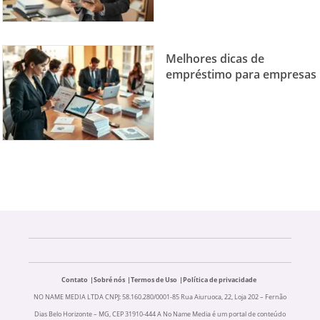
Melhores dicas de
empréstimo para empresas
Contato
Sobré nós
Termos de Uso
Política de privacidade
NO NAME MEDIA LTDA CNPJ: 58.160.280/0001-85 Rua Aiuruoca, 22, Loja 202 – Fernão
Dias Belo Horizonte – MG, CEP 31910-444 A No Name Media é um portal de conteúdo