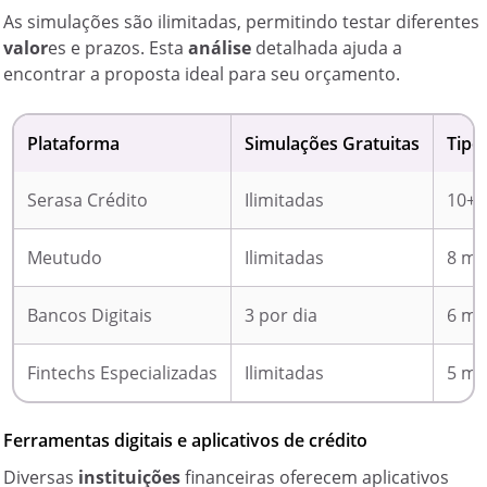
As simulações são ilimitadas, permitindo testar diferentes
valor
es e prazos. Esta
análise
detalhada ajuda a
encontrar a proposta ideal para seu orçamento.
Plataforma
Simulações Gratuitas
Tipo
Serasa Crédito
Ilimitadas
10+ 
Meutudo
Ilimitadas
8 mo
Bancos Digitais
3 por dia
6 mo
Fintechs Especializadas
Ilimitadas
5 mo
Ferramentas digitais e aplicativos de crédito
Diversas
instituições
financeiras oferecem aplicativos