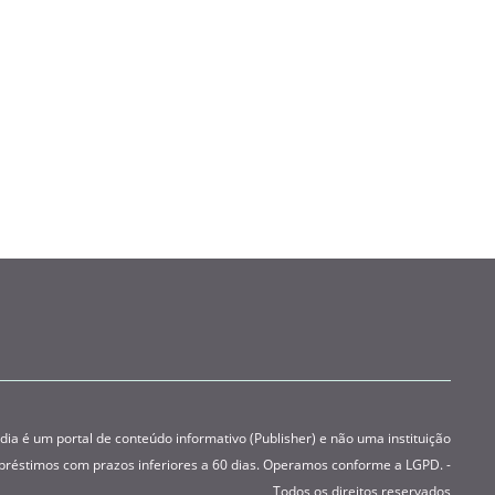
 é um portal de conteúdo informativo (Publisher) e não uma instituição
préstimos com prazos inferiores a 60 dias. Operamos conforme a LGPD. -
Todos os direitos reservados