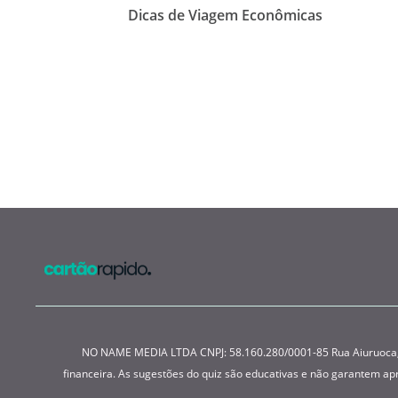
Dicas de Viagem Econômicas
NO NAME MEDIA LTDA CNPJ: 58.160.280/0001-85 Rua Aiuruoca, 22
financeira. As sugestões do quiz são educativas e não garantem a