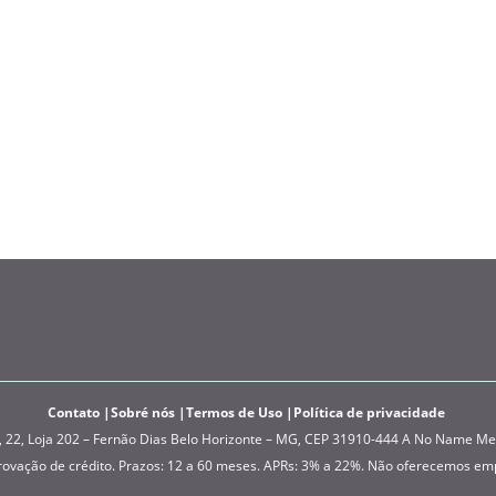
Contato
Sobré nós
Termos de Uso
Política de privacidade
, Loja 202 – Fernão Dias Belo Horizonte – MG, CEP 31910-444 A No Name Media
provação de crédito. Prazos: 12 a 60 meses. APRs: 3% a 22%. Não oferecemos em