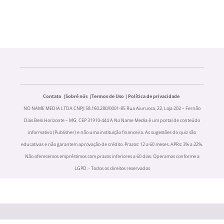
Contato
Sobré nós
Termos de Uso
Política de privacidade
NO NAME MEDIA LTDA CNPJ: 58.160.280/0001-85 Rua Aiuruoca, 22, Loja 202 – Fernão
Dias Belo Horizonte – MG, CEP 31910-444 A No Name Media é um portal de conteúdo
informativo (Publisher) e não uma instituição financeira. As sugestões do quiz são
educativas e não garantem aprovação de crédito. Prazos: 12 a 60 meses. APRs: 3% a 22%.
Não oferecemos empréstimos com prazos inferiores a 60 dias. Operamos conforme a
LGPD. - Todos os direitos reservados