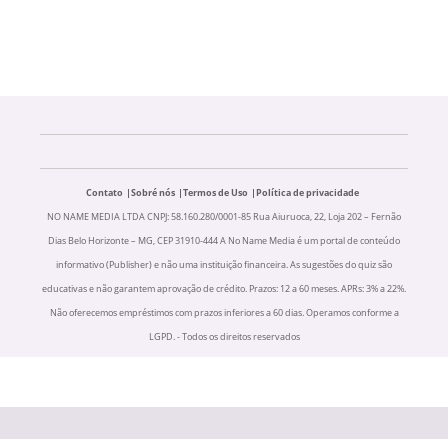
Contato
Sobré nós
Termos de Uso
Política de privacidade
NO NAME MEDIA LTDA CNPJ: 58.160.280/0001-85 Rua Aiuruoca, 22, Loja 202 – Fernão
Dias Belo Horizonte – MG, CEP 31910-444 A No Name Media é um portal de conteúdo
informativo (Publisher) e não uma instituição financeira. As sugestões do quiz são
educativas e não garantem aprovação de crédito. Prazos: 12 a 60 meses. APRs: 3% a 22%.
Não oferecemos empréstimos com prazos inferiores a 60 dias. Operamos conforme a
LGPD. - Todos os direitos reservados