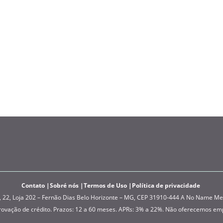
Contato
Sobré nós
Termos de Uso
Política de privacidade
, Loja 202 – Fernão Dias Belo Horizonte – MG, CEP 31910-444 A No Name Media
provação de crédito. Prazos: 12 a 60 meses. APRs: 3% a 22%. Não oferecemos em