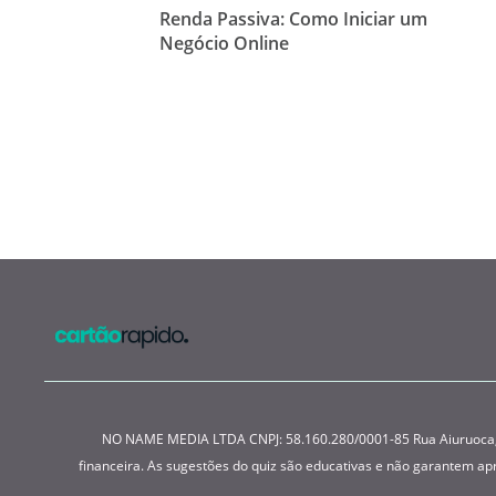
Renda Passiva: Como Iniciar um
Negócio Online
NO NAME MEDIA LTDA CNPJ: 58.160.280/0001-85 Rua Aiuruoca, 22
financeira. As sugestões do quiz são educativas e não garantem a