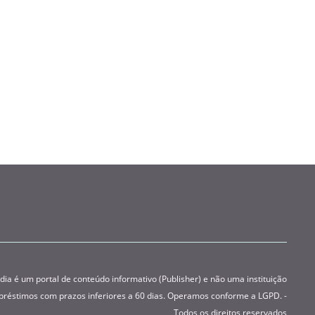
 é um portal de conteúdo informativo (Publisher) e não uma instituição
préstimos com prazos inferiores a 60 dias. Operamos conforme a LGPD. -
Todos os direitos reservados