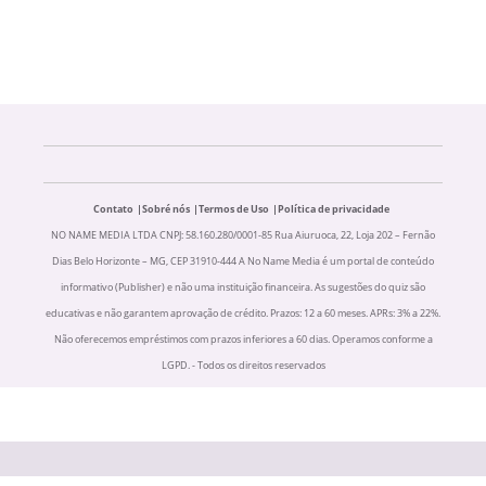
Contato
Sobré nós
Termos de Uso
Política de privacidade
NO NAME MEDIA LTDA CNPJ: 58.160.280/0001-85 Rua Aiuruoca, 22, Loja 202 – Fernão
Dias Belo Horizonte – MG, CEP 31910-444 A No Name Media é um portal de conteúdo
informativo (Publisher) e não uma instituição financeira. As sugestões do quiz são
educativas e não garantem aprovação de crédito. Prazos: 12 a 60 meses. APRs: 3% a 22%.
Não oferecemos empréstimos com prazos inferiores a 60 dias. Operamos conforme a
LGPD. - Todos os direitos reservados