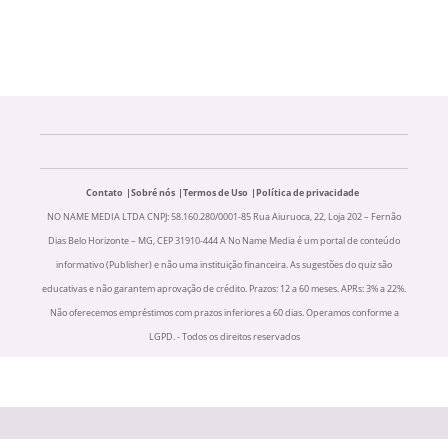
Contato
Sobré nós
Termos de Uso
Política de privacidade
NO NAME MEDIA LTDA CNPJ: 58.160.280/0001-85 Rua Aiuruoca, 22, Loja 202 – Fernão
Dias Belo Horizonte – MG, CEP 31910-444 A No Name Media é um portal de conteúdo
informativo (Publisher) e não uma instituição financeira. As sugestões do quiz são
educativas e não garantem aprovação de crédito. Prazos: 12 a 60 meses. APRs: 3% a 22%.
Não oferecemos empréstimos com prazos inferiores a 60 dias. Operamos conforme a
LGPD. - Todos os direitos reservados