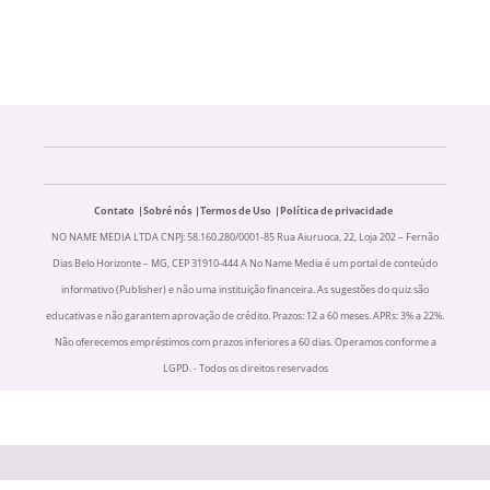
Contato
Sobré nós
Termos de Uso
Política de privacidade
NO NAME MEDIA LTDA CNPJ: 58.160.280/0001-85 Rua Aiuruoca, 22, Loja 202 – Fernão
Dias Belo Horizonte – MG, CEP 31910-444 A No Name Media é um portal de conteúdo
informativo (Publisher) e não uma instituição financeira. As sugestões do quiz são
educativas e não garantem aprovação de crédito. Prazos: 12 a 60 meses. APRs: 3% a 22%.
Não oferecemos empréstimos com prazos inferiores a 60 dias. Operamos conforme a
LGPD. - Todos os direitos reservados