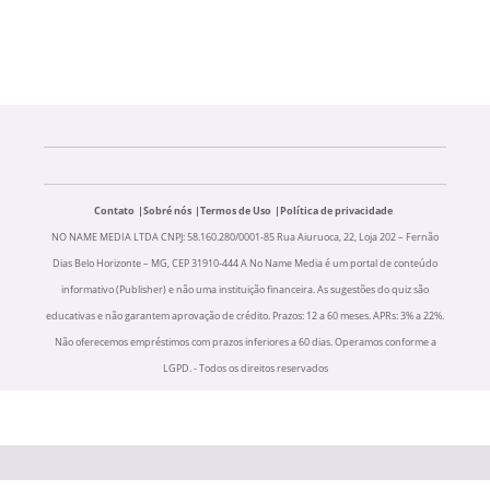
Contato
Sobré nós
Termos de Uso
Política de privacidade
NO NAME MEDIA LTDA CNPJ: 58.160.280/0001-85 Rua Aiuruoca, 22, Loja 202 – Fernão
Dias Belo Horizonte – MG, CEP 31910-444 A No Name Media é um portal de conteúdo
informativo (Publisher) e não uma instituição financeira. As sugestões do quiz são
educativas e não garantem aprovação de crédito. Prazos: 12 a 60 meses. APRs: 3% a 22%.
Não oferecemos empréstimos com prazos inferiores a 60 dias. Operamos conforme a
LGPD. - Todos os direitos reservados