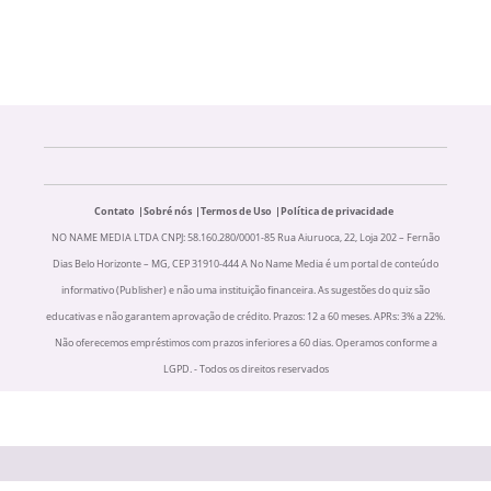
Contato
Sobré nós
Termos de Uso
Política de privacidade
NO NAME MEDIA LTDA CNPJ: 58.160.280/0001-85 Rua Aiuruoca, 22, Loja 202 – Fernão
Dias Belo Horizonte – MG, CEP 31910-444 A No Name Media é um portal de conteúdo
informativo (Publisher) e não uma instituição financeira. As sugestões do quiz são
educativas e não garantem aprovação de crédito. Prazos: 12 a 60 meses. APRs: 3% a 22%.
Não oferecemos empréstimos com prazos inferiores a 60 dias. Operamos conforme a
LGPD. - Todos os direitos reservados