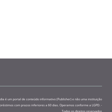
 é um portal de conteúdo informativo (Publisher) e não uma instituição
préstimos com prazos inferiores a 60 dias. Operamos conforme a LGPD. -
Todos os direitos reservados