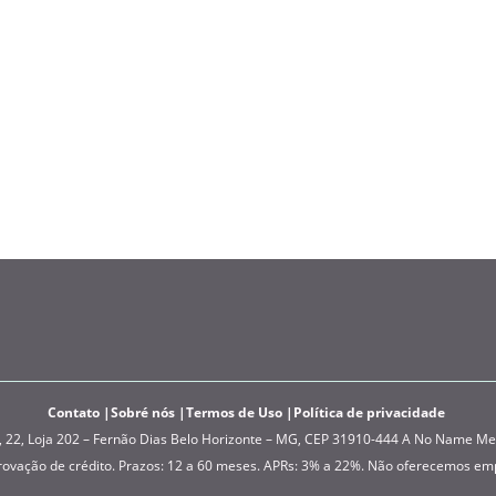
Contato
Sobré nós
Termos de Uso
Política de privacidade
, Loja 202 – Fernão Dias Belo Horizonte – MG, CEP 31910-444 A No Name Media
provação de crédito. Prazos: 12 a 60 meses. APRs: 3% a 22%. Não oferecemos em