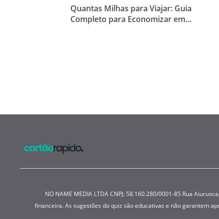
Quantas Milhas para Viajar: Guia
Completo para Economizar em
Viagens
NO NAME MEDIA LTDA CNPJ: 58.160.280/0001-85 Rua Aiuruoca, 22
financeira. As sugestões do quiz são educativas e não garantem a