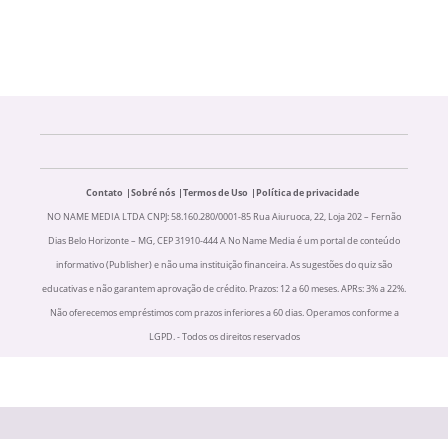
Contato
Sobré nós
Termos de Uso
Política de privacidade
NO NAME MEDIA LTDA CNPJ: 58.160.280/0001-85 Rua Aiuruoca, 22, Loja 202 – Fernão
Dias Belo Horizonte – MG, CEP 31910-444 A No Name Media é um portal de conteúdo
informativo (Publisher) e não uma instituição financeira. As sugestões do quiz são
educativas e não garantem aprovação de crédito. Prazos: 12 a 60 meses. APRs: 3% a 22%.
Não oferecemos empréstimos com prazos inferiores a 60 dias. Operamos conforme a
LGPD. - Todos os direitos reservados