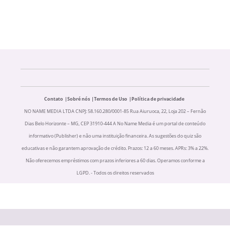
Contato
Sobré nós
Termos de Uso
Política de privacidade
NO NAME MEDIA LTDA CNPJ: 58.160.280/0001-85 Rua Aiuruoca, 22, Loja 202 – Fernão
Dias Belo Horizonte – MG, CEP 31910-444 A No Name Media é um portal de conteúdo
informativo (Publisher) e não uma instituição financeira. As sugestões do quiz são
educativas e não garantem aprovação de crédito. Prazos: 12 a 60 meses. APRs: 3% a 22%.
Não oferecemos empréstimos com prazos inferiores a 60 dias. Operamos conforme a
LGPD. - Todos os direitos reservados