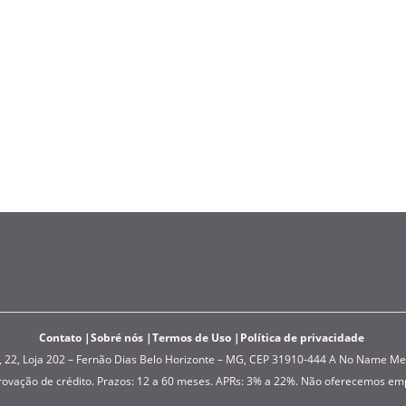
Contato
Sobré nós
Termos de Uso
Política de privacidade
, Loja 202 – Fernão Dias Belo Horizonte – MG, CEP 31910-444 A No Name Media
provação de crédito. Prazos: 12 a 60 meses. APRs: 3% a 22%. Não oferecemos em