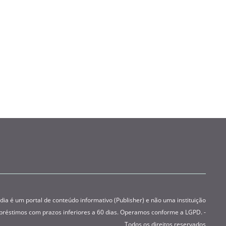
 é um portal de conteúdo informativo (Publisher) e não uma instituição
préstimos com prazos inferiores a 60 dias. Operamos conforme a LGPD. -
Todos os direitos reservados