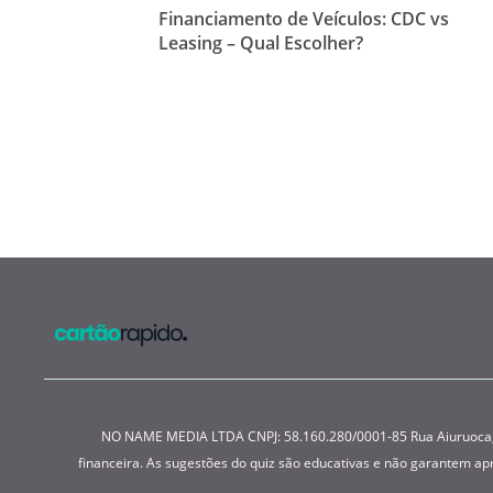
Financiamento de Veículos: CDC vs
Leasing – Qual Escolher?
NO NAME MEDIA LTDA CNPJ: 58.160.280/0001-85 Rua Aiuruoca, 22
financeira. As sugestões do quiz são educativas e não garantem a