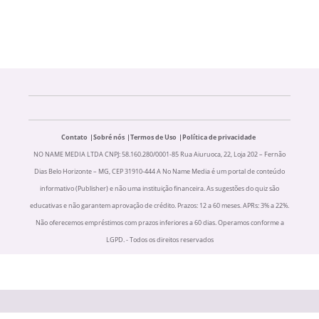
Contato
Sobré nós
Termos de Uso
Política de privacidade
NO NAME MEDIA LTDA CNPJ: 58.160.280/0001-85 Rua Aiuruoca, 22, Loja 202 – Fernão
Dias Belo Horizonte – MG, CEP 31910-444 A No Name Media é um portal de conteúdo
informativo (Publisher) e não uma instituição financeira. As sugestões do quiz são
educativas e não garantem aprovação de crédito. Prazos: 12 a 60 meses. APRs: 3% a 22%.
Não oferecemos empréstimos com prazos inferiores a 60 dias. Operamos conforme a
LGPD. - Todos os direitos reservados