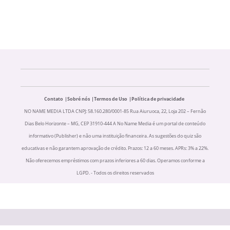
Contato
Sobré nós
Termos de Uso
Política de privacidade
NO NAME MEDIA LTDA CNPJ: 58.160.280/0001-85 Rua Aiuruoca, 22, Loja 202 – Fernão
Dias Belo Horizonte – MG, CEP 31910-444 A No Name Media é um portal de conteúdo
informativo (Publisher) e não uma instituição financeira. As sugestões do quiz são
educativas e não garantem aprovação de crédito. Prazos: 12 a 60 meses. APRs: 3% a 22%.
Não oferecemos empréstimos com prazos inferiores a 60 dias. Operamos conforme a
LGPD. - Todos os direitos reservados