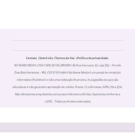
Contato
Sobré nós
Termos de Uso
Política de privacidade
NO NAME MEDIA LTDA CNPJ: 58.160.280/0001-85 Rua Aiuruoca, 22, Loja 202 – Fernão
Dias Belo Horizonte – MG, CEP 31910-444 A No Name Media é um portal de conteúdo
informativo (Publisher) e não uma instituição financeira. As sugestões do quiz são
educativas e não garantem aprovação de crédito. Prazos: 12 a 60 meses. APRs: 3% a 22%.
Não oferecemos empréstimos com prazos inferiores a 60 dias. Operamos conforme a
LGPD. - Todos os direitos reservados