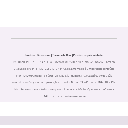
Contato
Sobré nós
Termos de Uso
Política de privacidade
NO NAME MEDIA LTDA CNPJ: 58.160.280/0001-85 Rua Aiuruoca, 22, Loja 202 – Fernão
Dias Belo Horizonte – MG, CEP 31910-444 A No Name Media é um portal de conteúdo
informativo (Publisher) e não uma instituição financeira. As sugestões do quiz são
educativas e não garantem aprovação de crédito. Prazos: 12 a 60 meses. APRs: 3% a 22%.
Não oferecemos empréstimos com prazos inferiores a 60 dias. Operamos conforme a
LGPD. - Todos os direitos reservados