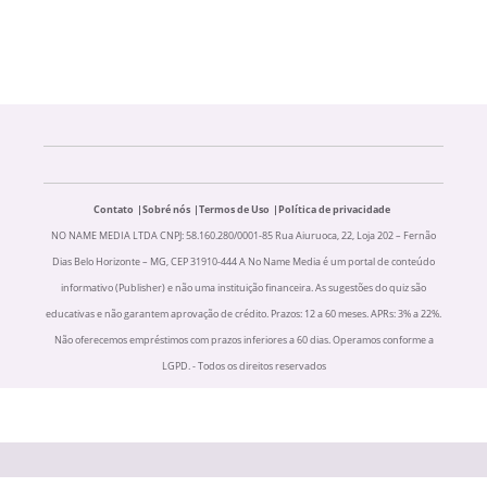
Contato
Sobré nós
Termos de Uso
Política de privacidade
NO NAME MEDIA LTDA CNPJ: 58.160.280/0001-85 Rua Aiuruoca, 22, Loja 202 – Fernão
Dias Belo Horizonte – MG, CEP 31910-444 A No Name Media é um portal de conteúdo
informativo (Publisher) e não uma instituição financeira. As sugestões do quiz são
educativas e não garantem aprovação de crédito. Prazos: 12 a 60 meses. APRs: 3% a 22%.
Não oferecemos empréstimos com prazos inferiores a 60 dias. Operamos conforme a
LGPD. - Todos os direitos reservados