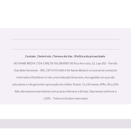
Contato
Sobré nós
Termos de Uso
Política de privacidade
NO NAME MEDIA LTDA CNPJ: 58.160.280/0001-85 Rua Aiuruoca, 22, Loja 202 – Fernão
Dias Belo Horizonte – MG, CEP 31910-444 A No Name Media é um portal de conteúdo
informativo (Publisher) e não uma instituição financeira. As sugestões do quiz são
educativas e não garantem aprovação de crédito. Prazos: 12 a 60 meses. APRs: 3% a 22%.
Não oferecemos empréstimos com prazos inferiores a 60 dias. Operamos conforme a
LGPD. - Todos os direitos reservados