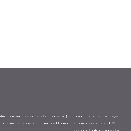
 é um portal de conteúdo informativo (Publisher) e não uma instituição
préstimos com prazos inferiores a 60 dias. Operamos conforme a LGPD. -
Todos os direitos reservados