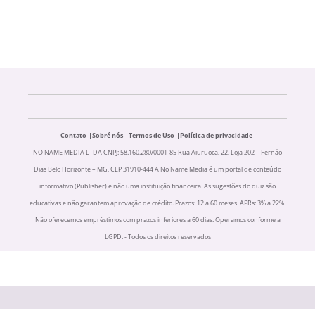
Contato
Sobré nós
Termos de Uso
Política de privacidade
NO NAME MEDIA LTDA CNPJ: 58.160.280/0001-85 Rua Aiuruoca, 22, Loja 202 – Fernão
Dias Belo Horizonte – MG, CEP 31910-444 A No Name Media é um portal de conteúdo
informativo (Publisher) e não uma instituição financeira. As sugestões do quiz são
educativas e não garantem aprovação de crédito. Prazos: 12 a 60 meses. APRs: 3% a 22%.
Não oferecemos empréstimos com prazos inferiores a 60 dias. Operamos conforme a
LGPD. - Todos os direitos reservados