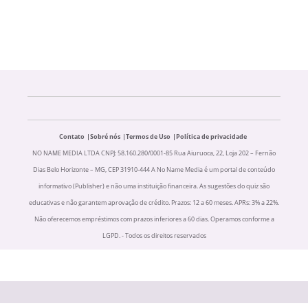
Contato
Sobré nós
Termos de Uso
Política de privacidade
NO NAME MEDIA LTDA CNPJ: 58.160.280/0001-85 Rua Aiuruoca, 22, Loja 202 – Fernão
Dias Belo Horizonte – MG, CEP 31910-444 A No Name Media é um portal de conteúdo
informativo (Publisher) e não uma instituição financeira. As sugestões do quiz são
educativas e não garantem aprovação de crédito. Prazos: 12 a 60 meses. APRs: 3% a 22%.
Não oferecemos empréstimos com prazos inferiores a 60 dias. Operamos conforme a
LGPD. - Todos os direitos reservados