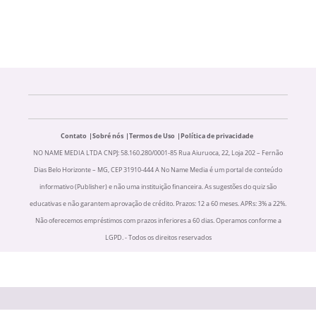
Contato
Sobré nós
Termos de Uso
Política de privacidade
NO NAME MEDIA LTDA CNPJ: 58.160.280/0001-85 Rua Aiuruoca, 22, Loja 202 – Fernão
Dias Belo Horizonte – MG, CEP 31910-444 A No Name Media é um portal de conteúdo
informativo (Publisher) e não uma instituição financeira. As sugestões do quiz são
educativas e não garantem aprovação de crédito. Prazos: 12 a 60 meses. APRs: 3% a 22%.
Não oferecemos empréstimos com prazos inferiores a 60 dias. Operamos conforme a
LGPD. - Todos os direitos reservados