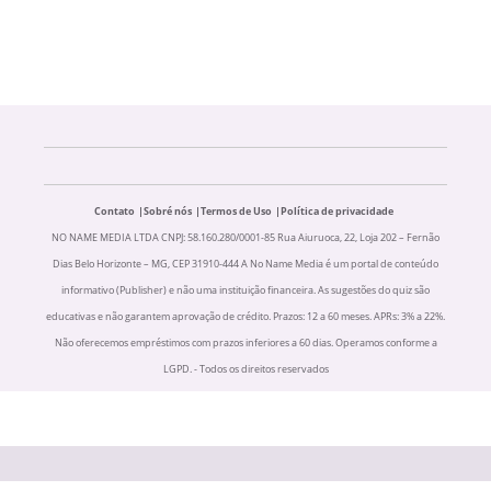
Contato
Sobré nós
Termos de Uso
Política de privacidade
NO NAME MEDIA LTDA CNPJ: 58.160.280/0001-85 Rua Aiuruoca, 22, Loja 202 – Fernão
Dias Belo Horizonte – MG, CEP 31910-444 A No Name Media é um portal de conteúdo
informativo (Publisher) e não uma instituição financeira. As sugestões do quiz são
educativas e não garantem aprovação de crédito. Prazos: 12 a 60 meses. APRs: 3% a 22%.
Não oferecemos empréstimos com prazos inferiores a 60 dias. Operamos conforme a
LGPD. - Todos os direitos reservados