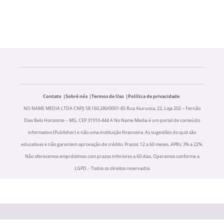
Contato
Sobré nós
Termos de Uso
Política de privacidade
NO NAME MEDIA LTDA CNPJ: 58.160.280/0001-85 Rua Aiuruoca, 22, Loja 202 – Fernão
Dias Belo Horizonte – MG, CEP 31910-444 A No Name Media é um portal de conteúdo
informativo (Publisher) e não uma instituição financeira. As sugestões do quiz são
educativas e não garantem aprovação de crédito. Prazos: 12 a 60 meses. APRs: 3% a 22%.
Não oferecemos empréstimos com prazos inferiores a 60 dias. Operamos conforme a
LGPD. - Todos os direitos reservados